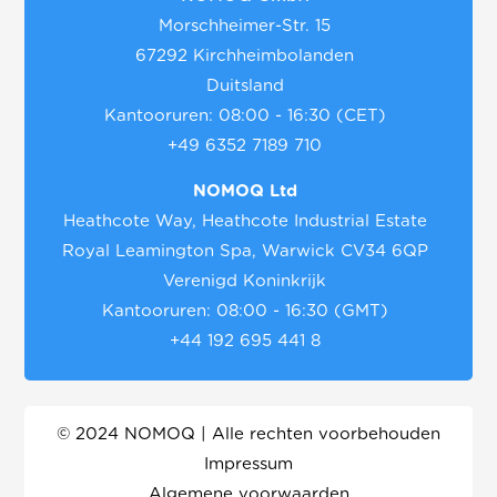
Morschheimer-Str. 15
67292 Kirchheimbolanden
Duitsland
Kantooruren: 08:00 - 16:30 (CET)
+49 6352 7189 710
NOMOQ Ltd
Heathcote Way, Heathcote Industrial Estate
Royal Leamington Spa, Warwick CV34 6QP
Verenigd Koninkrijk
Kantooruren: 08:00 - 16:30 (GMT)
+44 192 695 441 8
© 2024 NOMOQ | Alle rechten voorbehouden
Impressum
Algemene voorwaarden